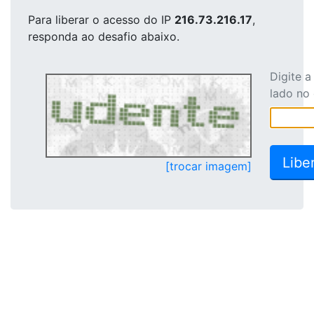
Para liberar o acesso
do IP
216.73.216.17
,
responda ao desafio abaixo.
Digite 
lado no
[trocar imagem]